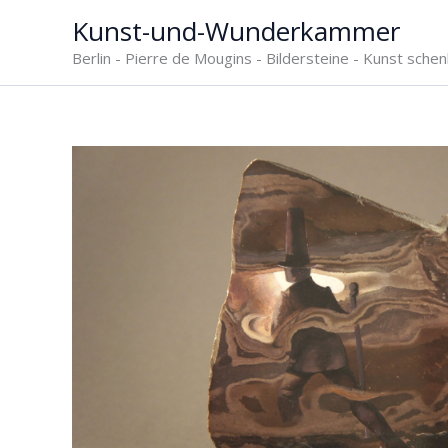
Zum
Kunst-und-Wunderkammer
Inhalt
Berlin - Pierre de Mougins - Bildersteine - Kunst sche
springen