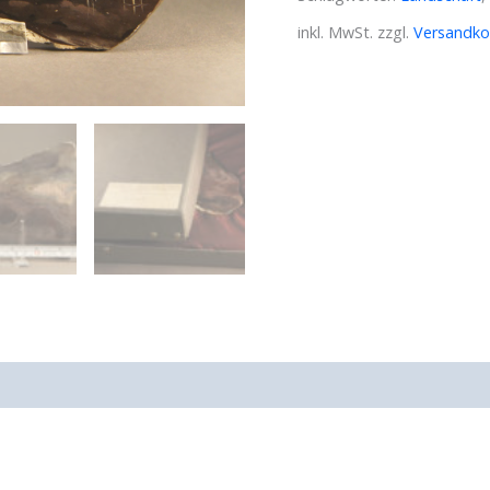
inkl. MwSt.
zzgl.
Versandko