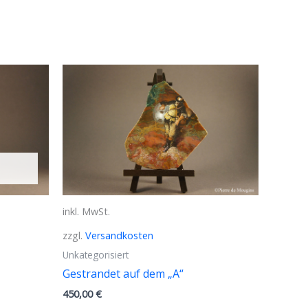
inkl. MwSt.
zzgl.
Versandkosten
Unkategorisiert
Gestrandet auf dem „A“
450,00
€