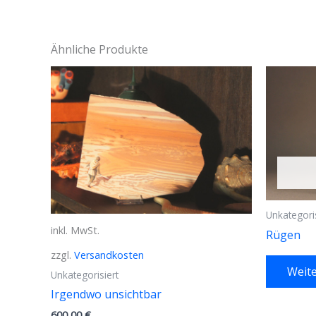
Ähnliche Produkte
Unkategoris
inkl. MwSt.
Rügen
zzgl.
Versandkosten
Weite
Unkategorisiert
Irgendwo unsichtbar
600,00
€