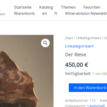
Startseite
Katalog
Themen
Favoriten
Warenkorb
en
fr
Mineralvision Newslett
nken
Start
/
Unkategorisiert
/ D
Unkategorisiert
Der Riese
450,00
€
Verfügbarkeit:
1 vorrät
Der
In den Warenkorb
Riese
Menge
Artikelnummer:
115
Kate
Schlagwörter:
Landschaft
,