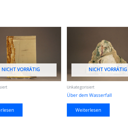
NICHT VORRÄTIG
NICHT VORRÄTIG
iert
Unkategorisiert
Über dem Wasserfall
rlesen
Weiterlesen