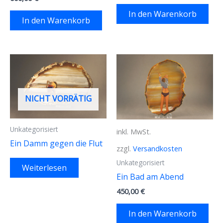
In den Warenkorb
In den Warenkorb
NICHT VORRÄTIG
Unkategorisiert
inkl. MwSt.
Ein Damm gegen die Flut
zzgl.
Versandkosten
Unkategorisiert
Weiterlesen
Ein Bad am Abend
450,00
€
In den Warenkorb