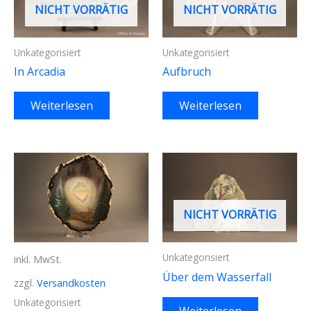
NICHT VORRÄTIG
NICHT VORRÄTIG
Unkategorisiert
Unkategorisiert
In Arcadia
Aufbruch
Weiterlesen
Weiterlesen
NICHT VORRÄTIG
Unkategorisiert
inkl. MwSt.
Über dem Wasserfall
zzgl.
Versandkosten
Unkategorisiert
Weiterlesen