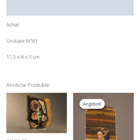
Rezensionen (0)
Achat
Unikate N°61
11,5 x 8 x 3 cm
Ähnliche Produkte
Angebot!
Angebot!