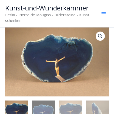
Zum
Kunst-und-Wunderkammer
Inhalt
Berlin - Pierre de Mougins - Bildersteine - Kunst
springen
schenken