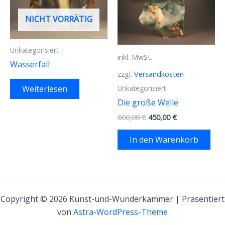
NICHT VORRÄTIG
Unkategorisiert
inkl. MwSt.
Wasserfall
zzgl.
Versandkosten
Weiterlesen
Unkategorisiert
Die große Welle
Ursprünglicher
Aktueller
600,00
€
450,00
€
Preis
Preis
war:
ist:
In den Warenkorb
600,00 €
450,00 €.
Copyright © 2026 Kunst-und-Wunderkammer | Präsentiert
von
Astra-WordPress-Theme