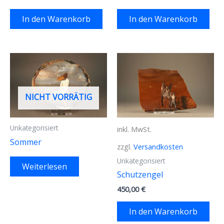
In den Warenkorb
In den Warenkorb
NICHT VORRÄTIG
Unkategorisiert
inkl. MwSt.
Sommer
zzgl.
Versandkosten
Unkategorisiert
Weiterlesen
Schutzengel
450,00
€
In den Warenkorb