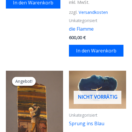
inkl. MwSt.
In den Warenkorb
zzgl.
Versandkosten
Unkategorisiert
die Flamme
600,00
€
In den Warenkorb
Angebot!
Angebot!
NICHT VORRÄTIG
Unkategorisiert
Sprung ins Blau