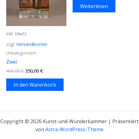
Weiterlesen
inkl. MwSt.
zzgl.
Versandkosten
Unkategorisiert
Zwei
Ursprünglicher
Aktueller
400,00
€
350,00
€
Preis
Preis
war:
ist:
In den Warenkorb
400,00 €
350,00 €.
Copyright © 2026 Kunst-und-Wunderkammer | Präsentiert
von
Astra-WordPress-Theme