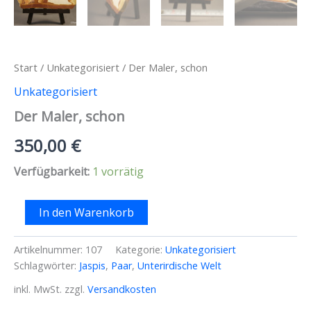
Start
/
Unkategorisiert
/ Der Maler, schon
Unkategorisiert
Der Maler, schon
350,00
€
Verfügbarkeit:
1 vorrätig
Der
In den Warenkorb
Maler,
schon
Menge
Artikelnummer:
107
Kategorie:
Unkategorisiert
Schlagwörter:
Jaspis
,
Paar
,
Unterirdische Welt
inkl. MwSt.
zzgl.
Versandkosten