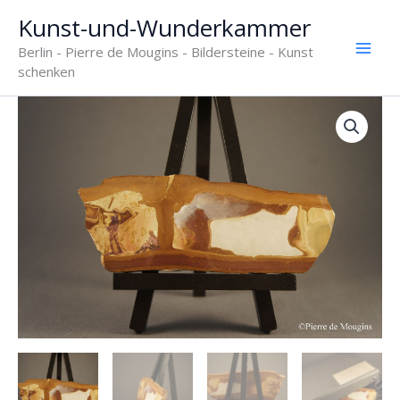
Zum
Kunst-und-Wunderkammer
Inhalt
Berlin - Pierre de Mougins - Bildersteine - Kunst
springen
schenken