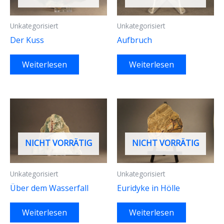
Unkategorisiert
Unkategorisiert
Der Kuss
Aufbruch
Weiterlesen
Weiterlesen
NICHT VORRÄTIG
NICHT VORRÄTIG
Unkategorisiert
Unkategorisiert
Über dem Wasserfall
Euridyke in Hölle
Weiterlesen
Weiterlesen