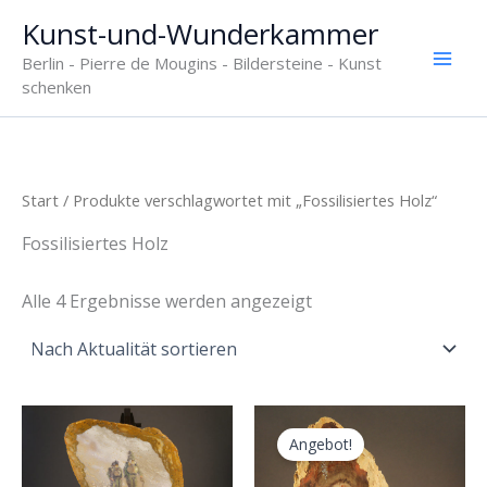
Zum
Kunst-und-Wunderkammer
Inhalt
Berlin - Pierre de Mougins - Bildersteine - Kunst
springen
schenken
Start
/ Produkte verschlagwortet mit „Fossilisiertes Holz“
Fossilisiertes Holz
Nach
Alle 4 Ergebnisse werden angezeigt
Aktualität
sortiert
Angebot!