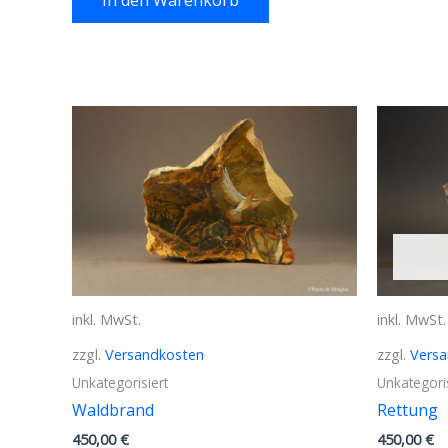
In den Warenkorb
inkl. MwSt.
inkl. MwSt.
zzgl.
Versandkosten
zzgl.
Vers
Unkategorisiert
Unkategoris
Waldbrand
Rettung
450,00
€
450,00
€