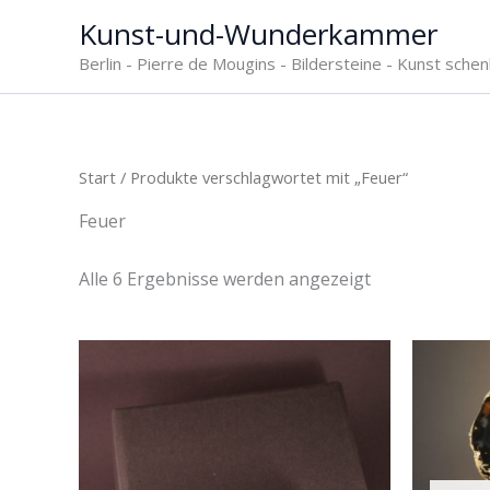
Zum
Kunst-und-Wunderkammer
Inhalt
Berlin - Pierre de Mougins - Bildersteine - Kunst sche
springen
Start
/ Produkte verschlagwortet mit „Feuer“
Feuer
Nach
Alle 6 Ergebnisse werden angezeigt
Aktualität
sortiert