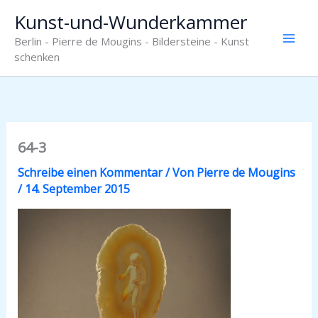
Zum
Kunst-und-Wunderkammer
Inhalt
Berlin - Pierre de Mougins - Bildersteine - Kunst
springen
schenken
64-3
Schreibe einen Kommentar
/ Von
Pierre de Mougins
/
14. September 2015